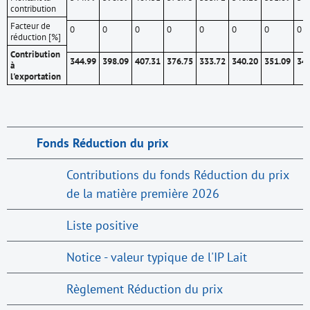
contribution
Facteur de
0
0
0
0
0
0
0
0
réduction [%]
Contribution
344.99
398.09
407.31
376.75
333.72
340.20
351.09
342
à
l'exportation
Fonds Réduction du prix
Contributions du fonds Réduction du prix
de la matière première 2026
Liste positive
Notice - valeur typique de l'IP Lait
Règlement Réduction du prix