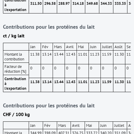
311.50
296.58
288.97
314.18
349.68
344.33
335.35
34
à
l'exportation
Contributions pour les protéines du lait
ct / kg lait
Jan
Fév
Mars
Avril
Mai
Juin
Juillet
Août
Sept
Montant la
11.38
13.14
13.44
12.43
11.01
11.23
11.59
11.30
11.4
contribution
Facteur de
0
0
0
0
0
0
0
0
0
réduction [%]
Contribution
11.38
13.14
13.44
12.43
11.01
11.23
11.59
11.30
11.4
à
l'exportation
Contributions pour les protéines du lait
CHF / 100 kg
Jan
Fév
Mars
Avril
Mai
Juin
Juillet
Ao
Montant la
344.99
398.09
407.31
376.75
333.72
340.20
351.09
342