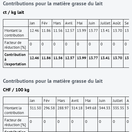
Contributions pour la matière grasse du lait
ct / kg lait
Jan
Fév
Mars
Avril
Mai
Juin
Juillet
Août
Sept
Montant la
12.46
11.86
11.56
12.57
13.99
13.77
13.41
13.70
13.5
contribution
Facteur de
0
0
0
0
0
0
0
0
0
réduction [%]
Contribution
12.46
11.86
11.56
12.57
13.99
13.77
13.41
13.70
13.5
à
l'exportation
Contributions pour la matière grasse du lait
CHF / 100 kg
Jan
Fév
Mars
Avril
Mai
Juin
Juillet
Ao
Montant la
311.50
296.58
288.97
314.18
349.68
344.33
335.35
34
contribution
Facteur de
0
0
0
0
0
0
0
0
réduction [%]
Contribution