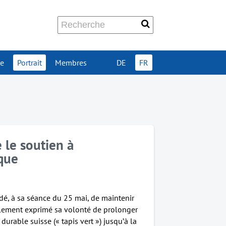
ue
Portrait
Membres
DE
FR
 le soutien à
ique
cidé, à sa séance du 25 mai, de maintenir
galement exprimé sa volonté de prolonger
durable suisse (« tapis vert ») jusqu’à la