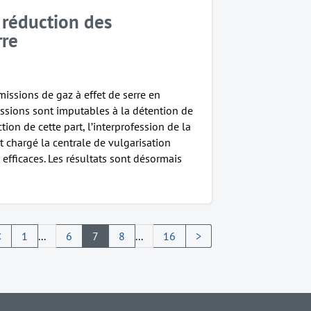
a réduction des
rre
missions de gaz à effet de serre en
missions sont imputables à la détention de
tion de cette part, l’interprofession de la
nt chargé la centrale de vulgarisation
efficaces. Les résultats sont désormais
<
1
...
6
7
8
...
16
>