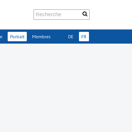
ue
Portrait
Membres
DE
FR
s