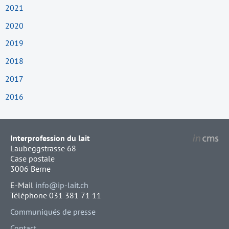
2021
2020
2019
2018
2017
2016
Interprofession du lait
Laubeggstrasse 68
Case postale
3006 Berne
E-Mail
info@ip-lait.ch
Téléphone 031 381 71 11
Communiqués de presse
Contact