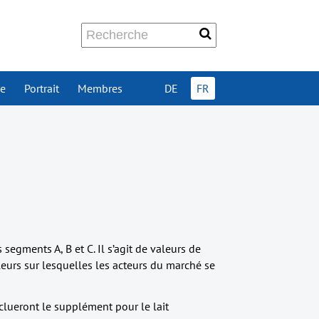
ue
Portrait
Membres
DE
FR
4
s segments A, B et C. Il s’agit de valeurs de
valeurs sur lesquelles les acteurs du marché se
nclueront le supplément pour le lait