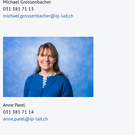
Michael Grossenbacher
031 381 71 13
michael.grossenbacher@ip-lait.ch
Anne Parel
031 381 71 14
anne.parel@ip-lait.ch