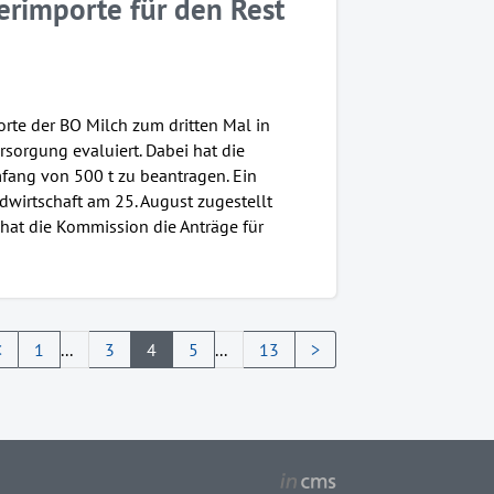
erimporte für den Rest
rte der BO Milch zum dritten Mal in
rsorgung evaluiert. Dabei hat die
ang von 500 t zu beantragen. Ein
wirtschaft am 25. August zugestellt
 hat die Kommission die Anträge für
<
1
...
3
4
5
...
13
>