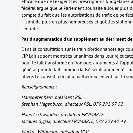
efficace que ne l'exigent les prescriptions budgétaires ac
fédéral argue que le Parlement souhaite allouer plus de
compte du fait que les autorisations de trafic de perfe
– sont de plus en plus nombreuses et qu'elles siphonne
centrale.
Pas d'augmentation d'un supplément au détriment de 
Dans la consultation sur le train d'ordonnances agrico
l'IP Lait se sont montrées unanimes dans leur rejet ca
pour le lait transformé en fromage, arguments à l'app
général pour le lait commercialisé serait augmenté, c
filière. Le Conseil fédéral a malheureusement fait la s
Renseignements :
Hanspeter Kern, président PSL
Stephan Hagenbuch, directeur PSL, 079 292 97 52
Hans Aschwanden, prédident FROMARTE
Jacques Gygax, directeur FROMARTE, 079 209 41 49
Markus Willimann, président VMI