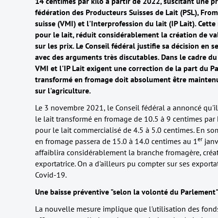
14 centimes par kilo à partir de 2022, suscitant une
fédération des Producteurs Suisses de Lait (PSL), Fromar
suisse (VMI) et l'Interprofession du lait (IP Lait). Cett
pour le lait, réduit considérablement la création de v
sur les prix. Le Conseil fédéral justifie sa décision en
avec des arguments très discutables. Dans le cadre du
VMI et l'IP Lait exigent une correction de la part du 
transformé en fromage doit absolument être maintenu à
sur l'agriculture.
Le 3 novembre 2021, le Conseil fédéral a annoncé qu'il
le lait transformé en fromage de 10.5 à 9 centimes par
pour le lait commercialisé de 4.5 à 5.0 centimes. En s
er
en fromage passera de 15.0 à 14.0 centimes au 1
janv
affaiblira considérablement la branche fromagère, créat
exportatrice. On a d'ailleurs pu compter sur ses export
Covid-19.
Une baisse préventive "selon la volonté du Parlement
La nouvelle mesure implique que l'utilisation des fonds