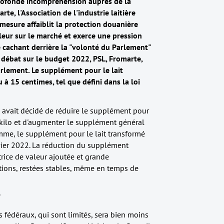
 profonde incompréhension auprès de la
te, l'Association de l'industrie laitière
e mesure affaiblit la protection douanière
aleur sur le marché et exerce une pression
 se cachant derrière la "volonté du Parlement"
 débat sur le budget 2022, PSL, Fromarte,
Parlement. Le supplément pour le lait
 15 centimes, tel que défini dans la loi
 avait décidé de réduire le supplément pour
 kilo et d'augmenter le supplément général
omme, le supplément pour le lait transformé
ier 2022. La réduction du supplément
rice de valeur ajoutée et grande
ations, restées stables, même en temps de
"
 fédéraux, qui sont limités, sera bien moins