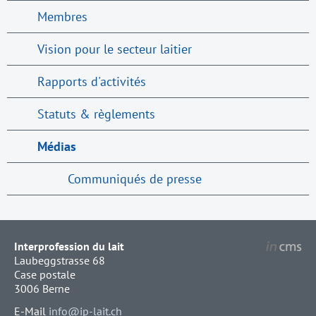
Membres
Vision pour le secteur laitier
Rapports d'activités
Statuts & règlements
Médias
Communiqués de presse
Interprofession du lait
Laubeggstrasse 68
Case postale
3006 Berne
E-Mail
info@ip-lait.ch