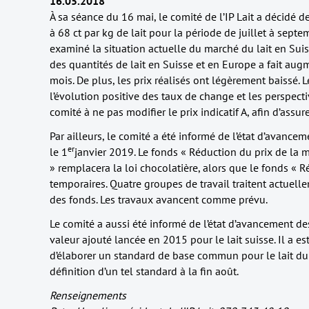
16.05.2018
À sa séance du 16 mai, le comité de l’IP Lait a décidé de
à 68 ct par kg de lait pour la période de juillet à septe
examiné la situation actuelle du marché du lait en Suiss
des quantités de lait en Suisse et en Europe a fait aug
mois. De plus, les prix réalisés ont légèrement baissé. 
l’évolution positive des taux de change et les perspect
comité à ne pas modifier le prix indicatif A, afin d’assurer
Par ailleurs, le comité a été informé de l’état d’avanc
er
le 1
janvier 2019. Le fonds « Réduction du prix de la m
» remplacera la loi chocolatière, alors que le fonds « R
temporaires. Quatre groupes de travail traitent actuell
des fonds. Les travaux avancent comme prévu.
Le comité a aussi été informé de l’état d’avancement de
valeur ajouté lancée en 2015 pour le lait suisse. Il a es
d’élaborer un standard de base commun pour le lait dura
définition d’un tel standard à la fin août.
Renseignements