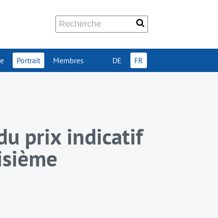
ue
Portrait
Membres
DE
FR
u prix indicatif
oisième