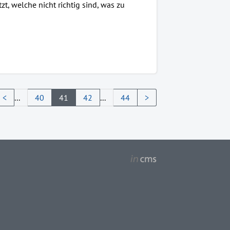
, welche nicht richtig sind, was zu
<
...
40
41
42
...
44
>