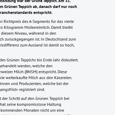
dssitzung war der Grüne Teppich. Am 31.
um Grünen Teppich ab, danach darf nur noch
ranchenstandards entspricht.
n Richtpreis des A-Segments für das vierte
pro Kilogramm Molkereimilch. Damit bleibt
f diesem Niveau, während in den
ich zurückgegangen ist. In Deutschland zum
eisdifferenz zum Ausland ist damit so hoch,
es Grünen Teppichs bis Ende Jahr diskutiert.
 gehandelt werden, welche den
weizer Milch (BNSM) entspricht. Diese
ie weiterkaufte Milch aus den Käsereien.
innen und Produzenten, welche bei der
ngsfrist» registriert sind.
 der Schritt auf den Grünen Teppich bei
d hat seine kompromisslose Haltung
 den kommenden Monaten nicht um eine