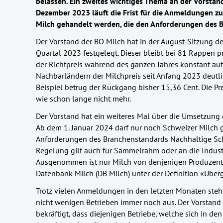
belassen. Ein zweites wichtiges Thema an der Vorstan
Dezember 2023 läuft die Frist für die Anmeldungen z
Milch gehandelt werden, die den Anforderungen des B
Der Vorstand der BO Milch hat in der August-Sitzung de
Quartal 2023 festgelegt. Dieser bleibt bei 81 Rappen 
der Richtpreis während des ganzen Jahres konstant au
Nachbarländern der Milchpreis seit Anfang 2023 deutl
Beispiel betrug der Rückgang bisher 15,36 Cent. Die Pr
wie schon lange nicht mehr.
Der Vorstand hat ein weiteres Mal über die Umsetzung d
Ab dem 1. Januar 2024 darf nur noch Schweizer Milch
Anforderungen des Branchenstandards Nachhaltige Sch
Regelung gilt auch für Sammelrahm oder an die Industr
Ausgenommen ist nur Milch von denjenigen Produzent
Datenbank Milch (DB Milch) unter der Definition «Überga
Trotz vielen Anmeldungen in den letzten Monaten steht
nicht wenigen Betrieben immer noch aus. Der Vorstan
bekräftigt, dass diejenigen Betriebe, welche sich in