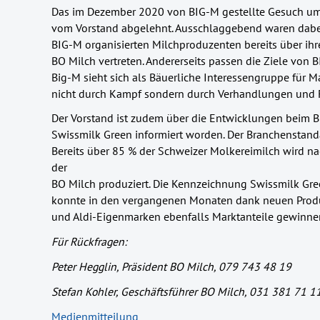
Das im Dezember 2020 von BIG-M gestellte Gesuch um 
vom Vorstand abgelehnt. Ausschlaggebend waren dabei 
BIG-M organisierten Milchproduzenten bereits über ih
BO Milch vertreten. Andererseits passen die Ziele von 
Big-M sieht sich als Bäuerliche Interessengruppe für 
nicht durch Kampf sondern durch Verhandlungen und 
Der Vorstand ist zudem über die Entwicklungen beim 
Swissmilk Green informiert worden. Der Branchenstandar
Bereits über 85 % der Schweizer Molkereimilch wird n
der
BO Milch produziert. Die Kennzeichnung Swissmilk Gree
konnte in den vergangenen Monaten dank neuen Prod
und Aldi-Eigenmarken ebenfalls Marktanteile gewinne
Für Rückfragen:
Peter Hegglin, Präsident BO Milch, 079 743 48 19
Stefan Kohler, Geschäftsführer BO Milch, 031 381 71 1
Medienmitteilung