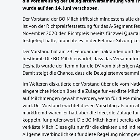
die Vorbereitung der Delegiertenversammlung vom Frü
wurde auf den 14. Juni verschoben.
Der Vorstand der BO Milch trifft sich mindestens alle 
ist von der Richtpreisfestsetzung für das A-Segment fe
November 2020 den Richtpreis bereits für zwei Quartal
festgelegt hatte, brauchte es in der Februar-Sitzung 
Der Vorstand hat am 23. Februar die Traktanden und d
bestimmt: Die BO Milch erwartet, dass das Versammlun
Deshalb wurde der Termin für die DV vom bisherigen Ap
Damit steigt die Chance, dass die Delegiertenversamml
Im Weiteren diskutierte der Vorstand über die vom Nat
eingereichte Motion über die Zulage für verkäste Milc
auf Milchmengen gewährt werden, wenn für diese mind
wird. Der Vorstand erachtet diesen Vorschlag als unreali
marktfremd wären. Er hält aber die Idee, die Zulage fü
koppeln, für prüfenswert. Die BO Milch kennt bereits 
verkäste Milch. Diese gilt nur für die direkten und indi
Allgemeinverbindlichkeit für diese Regelung nicht gew