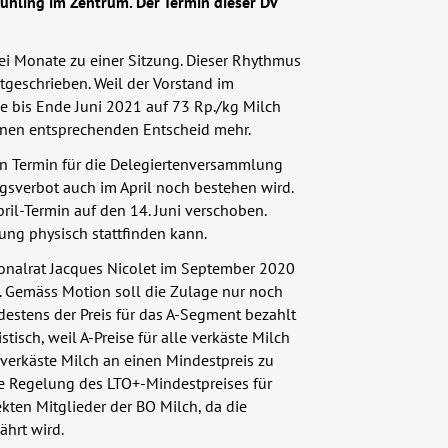
hling im Zentrum. Der Termin dieser DV
drei Monate zu einer Sitzung. Dieser Rhythmus
stgeschrieben. Weil der Vorstand im
e bis Ende Juni 2021 auf 73 Rp./kg Milch
keinen entsprechenden Entscheid mehr.
en Termin für die Delegiertenversammlung
gsverbot auch im April noch bestehen wird.
ril-Termin auf den 14. Juni verschoben.
ung physisch stattfinden kann.
ionalrat Jacques Nicolet im September 2020
h. Gemäss Motion soll die Zulage nur noch
estens der Preis für das A-Segment bezahlt
stisch, weil A-Preise für alle verkäste Milch
r verkäste Milch an einen Mindestpreis zu
die Regelung des LTO+-Mindestpreises für
rekten Mitglieder der BO Milch, da die
ährt wird.