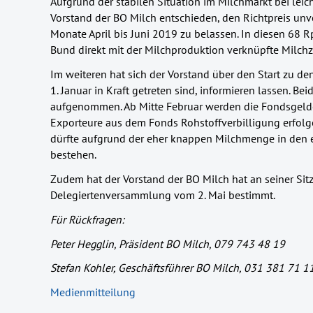
Aufgrund der stabilen Situation im Milchmarkt bei leic
Vorstand der BO Milch entschieden, den Richtpreis unv
Monate April bis Juni 2019 zu belassen. In diesen 68 R
Bund direkt mit der Milchproduktion verknüpfte Milchz
Im weiteren hat sich der Vorstand über den Start zu d
1. Januar in Kraft getreten sind, informieren lassen. Be
aufgenommen. Ab Mitte Februar werden die Fondsgelde
Exporteure aus dem Fonds Rohstoffverbilligung erfolg
dürfte aufgrund der eher knappen Milchmenge in den
bestehen.
Zudem hat der Vorstand der BO Milch hat an seiner Sit
Delegiertenversammlung vom 2. Mai bestimmt.
Für Rückfragen:
Peter Hegglin, Präsident BO Milch, 079 743 48 19
Stefan Kohler, Geschäftsführer BO Milch, 031 381 71 1
Medienmitteilung