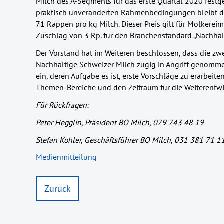
Milch des A-Segments für das erste Quartal 2020 festg
praktisch unveränderten Rahmenbedingungen bleibt de
71 Rappen pro kg Milch. Dieser Preis gilt für Molkereim
Zuschlag von 3 Rp. für den Branchenstandard „Nachhalt
Der Vorstand hat im Weiteren beschlossen, dass die zw
Nachhaltige Schweizer Milch zügig in Angriff genommen
ein, deren Aufgabe es ist, erste Vorschläge zu erarbeit
Themen-Bereiche und den Zeitraum für die Weiterentwi
Für Rückfragen:
Peter Hegglin, Präsident BO Milch, 079 743 48 19
Stefan Kohler, Geschäftsführer BO Milch, 031 381 71 1
Medienmitteilung
Zurück