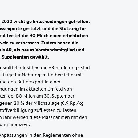
 2020 wichtige Entscheidungen getroffen:
ssexporte gestützt und die Stützung für
mit leistet die BO Milch einen erheblichen
hweiz zu verbessern. Zudem haben die
ais AR, als neues Vorstandsmitglied und
en Suppleanten gewählt.
ngsmittelindustrie» und «Regulierung» sind
beiträge für Nahrungsmittelhersteller mit
nd den Butterexport in einer
ingungen im aktuellen Umfeld von
rten der BO Milch am 30. September
ogenen 20 % der Milchzulage (0,9 Rp./kg
offverbilligung zufliessen zu lassen.
n Jahr werden diese Massnahmen mit den
ng finanziert.
n Anpassungen in den Reglementen ohne