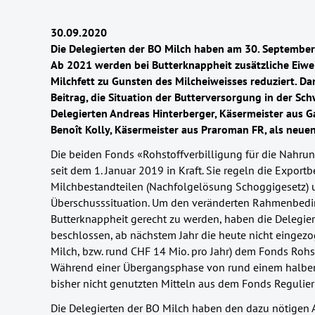
30.09.2020
Die Delegierten der BO Milch haben am 30. September
Ab 2021 werden bei Butterknappheit zusätzliche Eiwei
Milchfett zu Gunsten des Milcheiweisses reduziert. Da
Beitrag, die Situation der Butterversorgung in der Sc
Delegierten Andreas Hinterberger, Käsermeister aus G
Benoît Kolly, Käsermeister aus Praroman FR, als neu
Die beiden Fonds «Rohstoffverbilligung für die Nahru
seit dem 1. Januar 2019 in Kraft. Sie regeln die Export
Milchbestandteilen (Nachfolgelösung Schoggigesetz) u
Überschusssituation. Um den veränderten Rahmenbed
Butterknappheit gerecht zu werden, haben die Delegie
beschlossen, ab nächstem Jahr die heute nicht eingez
Milch, bzw. rund CHF 14 Mio. pro Jahr) dem Fonds Rohst
Während einer Übergangsphase von rund einem halbe
bisher nicht genutzten Mitteln aus dem Fonds Regulieru
Die Delegierten der BO Milch haben den dazu nötige