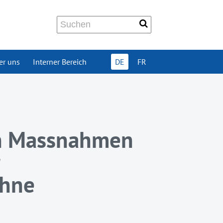
er uns
Interner Bereich
DE
FR
en Massnahmen
r
ohne