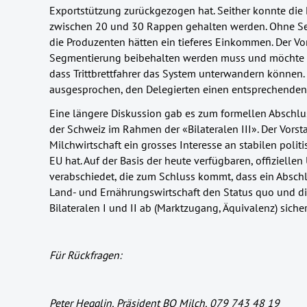
Exportstützung zurückgezogen hat. Seither konnte die 
zwischen 20 und 30 Rappen gehalten werden. Ohne Seg
die Produzenten hätten ein tieferes Einkommen. Der Vor
Segmentierung beibehalten werden muss und möchte mi
dass Trittbrettfahrer das System unterwandern können. 
ausgesprochen, den Delegierten einen entsprechenden 
Eine längere Diskussion gab es zum formellen Abschl
der Schweiz im Rahmen der «Bilateralen III». Der Vorsta
Milchwirtschaft ein grosses Interesse an stabilen poli
EU hat. Auf der Basis der heute verfügbaren, offiziell
verabschiedet, die zum Schluss kommt, dass ein Abschlu
Land- und Ernährungswirtschaft den Status quo und die
Bilateralen I und II ab (Marktzugang, Äquivalenz) sicher
Für Rückfragen:
Peter Hegglin, Präsident BO Milch, 079 743 48 19