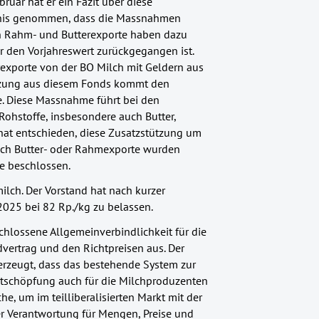
ruar hat er ein Fazit über diese
nis genommen, dass die Massnahmen
n Rahm- und Butterexporte haben dazu
r den Vorjahreswert zurückgegangen ist.
exporte von der BO Milch mit Geldern aus
ützung aus diesem Fonds kommt den
e. Diese Massnahme führt bei den
Rohstoffe, insbesondere auch Butter,
hat entschieden, diese Zusatzstützung um
ich Butter- oder Rahmexporte wurden
ne beschlossen.
ilch. Der Vorstand hat nach kurzer
2025 bei 82 Rp./kg zu belassen.
chlossene Allgemeinverbindlichkeit für die
ertrag und den Richtpreisen aus. Der
erzeugt, dass das bestehende System zur
rtschöpfung auch für die Milchproduzenten
he, um im teilliberalisierten Markt mit der
r Verantwortung für Mengen, Preise und