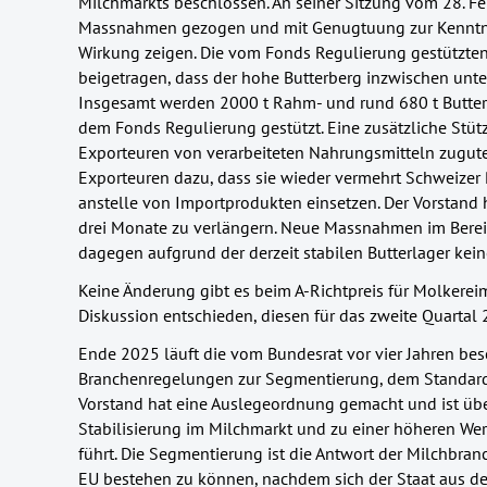
Milchmarkts beschlossen. An seiner Sitzung vom 28. Feb
Massnahmen gezogen und mit Genugtuung zur Kennt
Wirkung zeigen. Die vom Fonds Regulierung gestützte
beigetragen, dass der hohe Butterberg inzwischen unte
Insgesamt werden 2000 t Rahm- und rund 680 t Butter
dem Fonds Regulierung gestützt. Eine zusätzliche St
Exporteuren von verarbeiteten Nahrungsmitteln zugut
Exporteuren dazu, dass sie wieder vermehrt Schweizer 
anstelle von Importprodukten einsetzen. Der Vorstand 
drei Monate zu verlängern. Neue Massnahmen im Bere
dagegen aufgrund der derzeit stabilen Butterlager kei
Keine Änderung gibt es beim A-Richtpreis für Molkereim
Diskussion entschieden, diesen für das zweite Quartal 
Ende 2025 läuft die vom Bundesrat vor vier Jahren bes
Branchenregelungen zur Segmentierung, dem Standardv
Vorstand hat eine Auslegeordnung gemacht und ist üb
Stabilisierung im Milchmarkt und zu einer höheren We
führt. Die Segmentierung ist die Antwort der Milchbranc
EU bestehen zu können, nachdem sich der Staat aus de